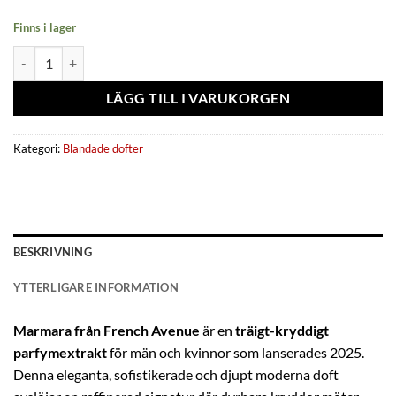
Finns i lager
Extrait de parfum Marmara 100 ml – French Avenue kvantitet
LÄGG TILL I VARUKORGEN
Kategori:
Blandade dofter
BESKRIVNING
YTTERLIGARE INFORMATION
Marmara från French Avenue
är en
träigt-kryddigt
parfymextrakt
för män och kvinnor som lanserades 2025.
Denna eleganta, sofistikerade och djupt moderna doft