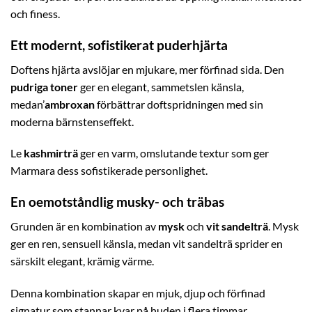
och finess.
Ett modernt, sofistikerat puderhjärta
Doftens hjärta avslöjar en mjukare, mer förfinad sida. Den
pudriga toner
ger en elegant, sammetslen känsla,
medan’
ambroxan
förbättrar doftspridningen med sin
moderna bärnstenseffekt.
Le
kashmirträ
ger en varm, omslutande textur som ger
Marmara dess sofistikerade personlighet.
En oemotståndlig musky- och träbas
Grunden är en kombination av
mysk
och
vit sandelträ
. Mysk
ger en ren, sensuell känsla, medan vit sandelträ sprider en
särskilt elegant, krämig värme.
Denna kombination skapar en mjuk, djup och förfinad
signatur som stannar kvar på huden i flera timmar.