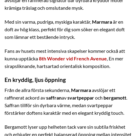
avslöjar en raffinerad signatur där dyrbara kryddor möter
krämiga träslag och omslutande mysk.
Med sin varma, pudriga, myskiga karaktär,
Marmara
är en
doft av hög klass, perfekt för dig som söker en elegant doft
som lämnar ett bestående intryck.
Fans av husets mest intensiva skapelser kommer också att
kunna upptäcka
8th Wonder vid French Avenue
, En mer
sirapsliknande, hartsartad orientalisk komposition.
En kryddig, ljus öppning
Från de allra första sekunderna,
Marmara
avslöjar ett
raffinerat ackord av
saffran
av
svartpeppar
och
bergamott
.
Saffran tillför sin dyrbara värme, medan svartpeppar
förstärker doftens karaktär med en elegant kryddig touch.
Bergamott lyser upp helheten tack vare sin subtila friskhet
och erbjuder en perfekt balanserad öppning mellan intensitet