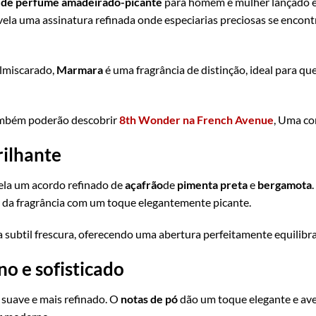
 de perfume amadeirado-picante
para homem e mulher lançado em
ela uma assinatura refinada onde especiarias preciosas se encon
almiscarado,
Marmara
é uma fragrância de distinção, ideal para 
também poderão descobrir
8th Wonder na French Avenue
, Uma co
rilhante
ela um acordo refinado de
açafrão
de
pimenta preta
e
bergamota
r da fragrância com um toque elegantemente picante.
 subtil frescura, oferecendo uma abertura perfeitamente equilibra
o e sofisticado
 suave e mais refinado. O
notas de pó
dão um toque elegante e ave