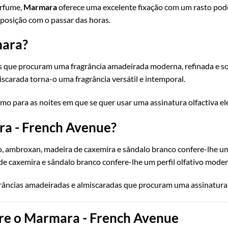
erfume,
Marmara
oferece uma excelente fixação com um rasto pode
mposição com o passar das horas.
mara?
 que procuram uma fragrância amadeirada moderna, refinada e sofis
iscarada torna-o uma fragrância versátil e intemporal.
mo para as noites em que se quer usar uma assinatura olfactiva ele
ra - French Avenue?
o, ambroxan, madeira de caxemira e sândalo branco confere-lhe um
e caxemira e sândalo branco confere-lhe um perfil olfativo moder
grâncias amadeiradas e almiscaradas que procuram uma assinatura 
re o Marmara - French Avenue