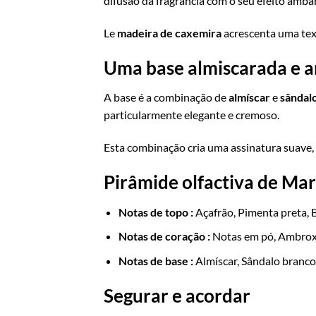
difusão da fragrância com o seu efeito âmb
Le
madeira de caxemira
acrescenta uma tex
Uma base almiscarada e am
A base é a combinação de
almíscar
e
sândal
particularmente elegante e cremoso.
Esta combinação cria uma assinatura suave,
Pirâmide olfactiva de Ma
Notas de topo :
Açafrão, Pimenta preta,
Notas de coração :
Notas em pó, Ambrox
Notas de base :
Almíscar, Sândalo branco
Segurar e acordar