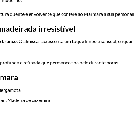
ar moderno.
tura quente e envolvente que confere ao Marmara a sua personali
adeirada irresistível
o branco
. O almíscar acrescenta um toque limpo e sensual, enquan
 profunda e refinada que permanece na pele durante horas.
rmara
 Bergamota
an, Madeira de caxemira