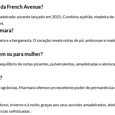
 da French Avenue?
deirado-picante lançado em 2025. Combina açafrão, madeira de c
a.
rmara?
reta e a bergamota. O coração revela notas de pó, ambroxan e mad
m ou para mulher?
equilíbrio de notas picantes, pulverulentas, amadeiradas e almis
?
fragrâncias, Marmara oferece um excelente poder de permanência 
ono, inverno e à noite, graças aos seus acordes amadeirados, alm
cias sofisticadas.