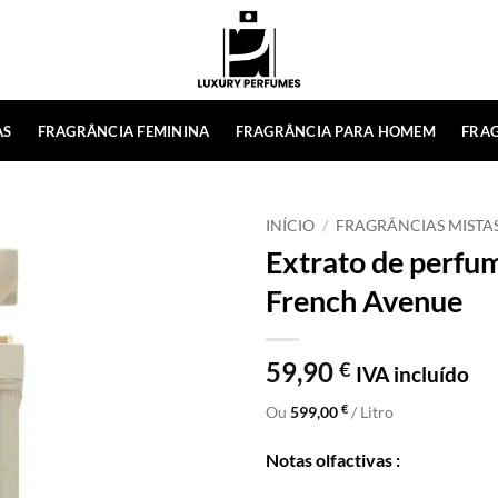
AS
FRAGRÂNCIA FEMININA
FRAGRÂNCIA PARA HOMEM
FRAG
INÍCIO
/
FRAGRÂNCIAS MISTA
Extrato de perfu
French Avenue
59,90
€
IVA incluído
€
Ou
599,00
/ Litro
Notas olfactivas :