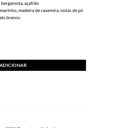
 bergamota, açafrão
arinho, madeira de caxemira, notas de pó
alo branco.
 Marmara 100 ml – French Avenue
ADICIONAR