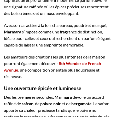
sophistiqué et profondément moderne, ce parfum dévoile
une signature raffinée où les épices précieuses rencontrent
des bois crémeux et un musc enveloppant.
Avec son caractère à la fois chaleureux, poudré et musqué,
Marmara
s’impose comme une fragrance de distinction,
idéale pour celles et ceux qui recherchent un parfum élégant
capable de laisser une empreinte mémorable.
Les amateurs des créations les plus intenses de la maison
pourront également découvrir
8th Wonder de French
Avenue
, une composition orientale plus liquoreuse et
résineuse.
Une ouverture épicée et lumineuse
Dès les premières secondes,
Marmara
dévoile un accord
raffiné de
safran
, de
poivre noir
et de
bergamote
. Le safran
apporte sa chaleur précieuse tandis que le poivre noir
renforce le caractère de la fragrance avec une touche épicée