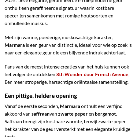
2025. Deze elegante, geraffineerde en diepmoderne geur
onthult een geraffineerde signatuur waarin kostbare
specerijen samenkomen met romige houtsoorten en
omhullende muskus.
Met zijn warme, poederige, muskusachtige karakter,
Marmara
is een geur van distinctie, ideaal voor wie op zoek is
naar een elegante geur die een blijvende indruk achterlaat.
Fans van de meest intense creaties van het huis kunnen ook
het volgende ontdekken
8th Wonder door French Avenue
,
Een meer stroperige, harsachtige oriëntaalse samenstelling.
Een pittige, heldere opening
Vanaf de eerste seconden,
Marmara
onthult een verfijnd
akkoord van
saffraan
van
zwarte peper
en
bergamot
.
Saffraan brengt zijn kostbare warmte, terwijl zwarte peper
het karakter van de geur versterkt met een elegante kruidige
toets.