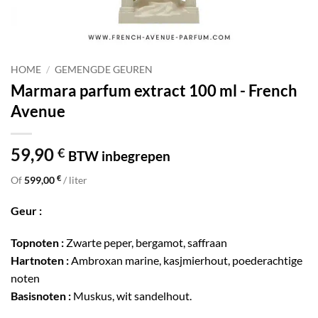
HOME
/
GEMENGDE GEUREN
Marmara parfum extract 100 ml - French
Avenue
59,90
€
BTW inbegrepen
€
Of
599,00
/ liter
Geur :
Topnoten :
Zwarte peper, bergamot, saffraan
Hartnoten :
Ambroxan marine, kasjmierhout, poederachtige
noten
Basisnoten :
Muskus, wit sandelhout.