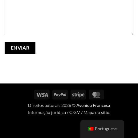
Visto
PayPal
Riscas
MasterCard
Direitos autorais 2026 ©
Avenida Francesa
Informação jurídica
/
C.G.V
/
Mapa do sítio
.
Portuguese