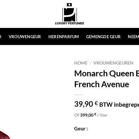
D
VROUWENGEUR
HERENPARFUM
GEMENGDE GEUR
NEEM
HOME
/
VROUWENGEUREN
Monarch Queen E
French Avenue
39,90
€
BTW inbegrep
€
Of
399,00
/ liter
Geur :