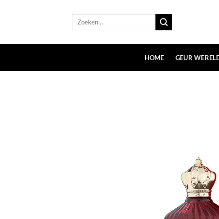
Ga
naar
Zoeken
naar:
inhoud
HOME
GEUR WEREL