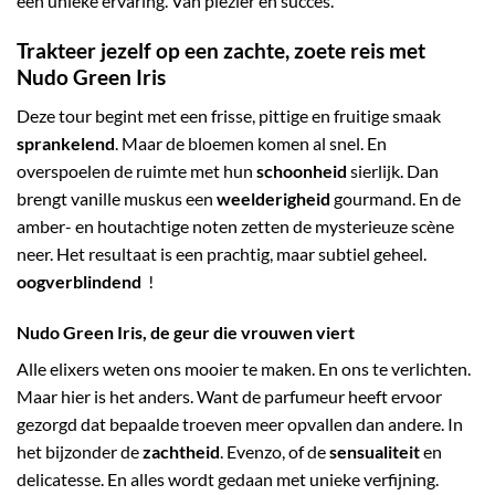
een unieke ervaring. Van plezier en succes.
Trakteer jezelf op een zachte, zoete reis met
Nudo Green Iris
Deze tour begint met een frisse, pittige en fruitige smaak
sprankelend
. Maar de bloemen komen al snel. En
overspoelen de ruimte met hun
schoonheid
sierlijk. Dan
brengt vanille muskus een
weelderigheid
gourmand. En de
amber- en houtachtige noten zetten de mysterieuze scène
neer. Het resultaat is een prachtig, maar subtiel geheel.
oogverblindend
!
Nudo Green Iris, de geur die vrouwen viert
Alle elixers weten ons mooier te maken. En ons te verlichten.
Maar hier is het anders. Want de parfumeur heeft ervoor
gezorgd dat bepaalde troeven meer opvallen dan andere. In
het bijzonder de
zachtheid
. Evenzo, of de
sensualiteit
en
delicatesse. En alles wordt gedaan met unieke verfijning.