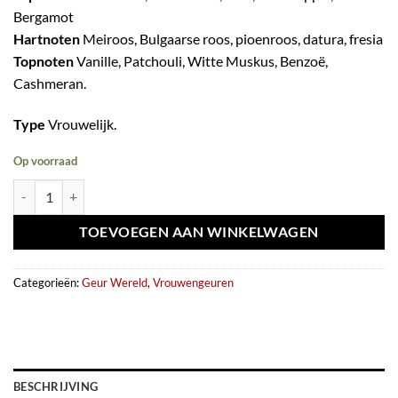
Bergamot
Hartnoten
Meiroos, Bulgaarse roos, pioenroos, datura, fresia
Topnoten
Vanille, Patchouli, Witte Muskus, Benzoë,
Cashmeran.
Type
Vrouwelijk.
Op voorraad
Eau de parfum Sweet Moon (Mon édition) 100ml - Fragrance World aa
TOEVOEGEN AAN WINKELWAGEN
Categorieën:
Geur Wereld
,
Vrouwengeuren
BESCHRIJVING