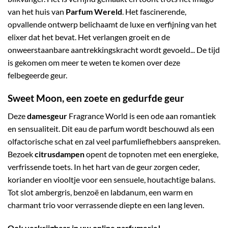
van het huis van
Parfum Wereld
. Het fascinerende,
opvallende ontwerp belichaamt de luxe en verfijning van het
elixer dat het bevat. Het verlangen groeit en de
onweerstaanbare aantrekkingskracht wordt gevoeld... De tijd
is gekomen om meer te weten te komen over deze
felbegeerde geur.
Sweet Moon, een zoete en gedurfde geur
Deze
damesgeur
Fragrance World is een ode aan romantiek
en sensualiteit. Dit eau de parfum wordt beschouwd als een
olfactorische schat en zal veel parfumliefhebbers aanspreken.
Bezoek
citrusdampen
opent de topnoten met een energieke,
verfrissende toets. In het hart van de geur zorgen ceder,
koriander en viooltje voor een sensuele, houtachtige balans.
Tot slot ambergris, benzoë en labdanum, een warm en
charmant trio voor verrassende diepte en een lang leven.
Ook verkrijgbaar in uw online parfumerie!