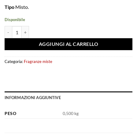
Tipo
Misto.
Disponibile
Extrait de parfum X Xandal (Aromatix) - French Avenue quantità
AGGIUNGI AL CARRELLO
Categoria:
Fragranze miste
INFORMAZIONI AGGIUNTIVE
PESO
0,500 kg