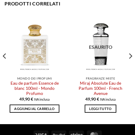
PRODOTTI CORRELATI
ESAURITO
MONDO DEI PROFUMI
FRAGRANZE MISTE
Eau de parfum Essence de
Miraj Absolute Eau de
blanc 100ml - Mondo
Parfum 100ml - French
Profumo
Avenue
49,90
€
49,90
€
IVA inclusa
IVA inclusa
AGGIUNGI AL CARRELLO
LEGGI TUTTO
Visto
PayPal
Striscia
MasterCard