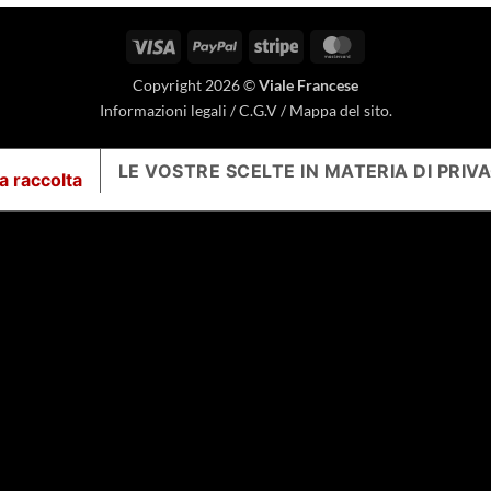
Visto
PayPal
Striscia
MasterCard
Copyright 2026 ©
Viale Francese
Informazioni legali
/
C.G.V
/
Mappa del sito
.
LE VOSTRE SCELTE IN MATERIA DI PRIV
la raccolta