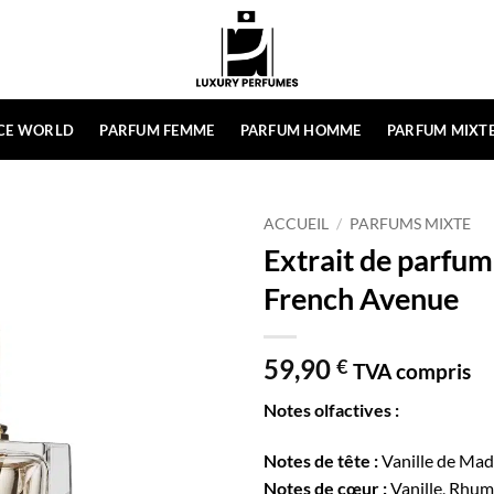
CE WORLD
PARFUM FEMME
PARFUM HOMME
PARFUM MIXT
ACCUEIL
/
PARFUMS MIXTE
Extrait de parfum
French Avenue
59,90
€
TVA compris
Notes olfactives :
Notes de tête :
Vanille de Mada
Notes de cœur :
Vanille, Rhum,