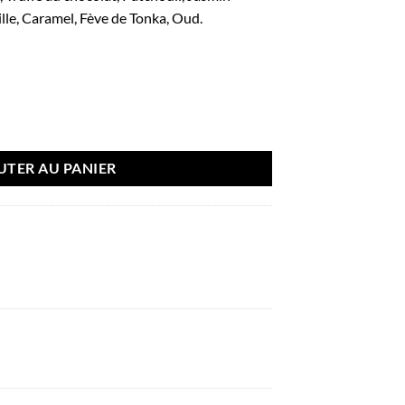
lle, Caramel, Fève de Tonka, Oud.
Xandal (Aromatix) - French Avenue
UTER AU PANIER