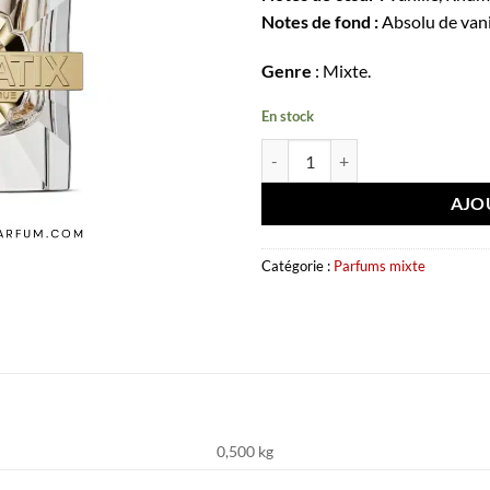
Notes de fond :
Absolu de vani
Genre
: Mixte.
En stock
quantité de Extrait de parfum X 
AJO
Catégorie :
Parfums mixte
0,500 kg