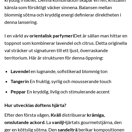
känsla som försiktigt väcker sinnena. Balansen mellan
blommig sötma och kryddig energi definierar direktheten i
denna lansering.
I en värld av
orientalisk parfymeri
Det är sällan man hittar en
toppnot som kombinerar lavendel och citrus. Detta originella
val sträcker ut signaturen till ett ljust, överraskande
territorium. Här är strukturen för denna öppning:
Lavendel
en lugnande, sofistikerad blommig ton
Tangerin
En fruktig, syrlig och mousserande touch
Peppar
En kryddig, livlig och stimulerande accent
Hur utvecklas doftens hjärta?
Efter den första vågen,
Kväll
distribuerar
krämiga,
omslutande ackord
. La
vanilj
Hjärtats gourmetstjärna, den
ger en köttslig sötma. Den
sandelträ
berikar kompositionen