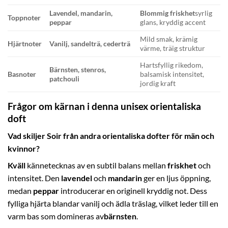
Lavendel, mandarin,
Blommig friskhet
syrlig
Toppnoter
peppar
glans, kryddig accent
Mild smak, krämig
Hjärtnoter
Vanilj, sandelträ, cederträ
värme, träig struktur
Hartsfyllig rikedom,
Bärnsten, stenros,
Basnoter
balsamisk intensitet,
patchouli
jordig kraft
Frågor om kärnan i denna unisex orientaliska
doft
Vad skiljer Soir från andra orientaliska dofter för män och
kvinnor?
Kväll
kännetecknas av en subtil balans mellan
friskhet
och
intensitet. Den
lavendel
och
mandarin
ger en ljus öppning,
medan
peppar
introducerar en originell kryddig not. Dess
fylliga hjärta blandar vanilj och ädla träslag, vilket leder till en
varm bas som domineras av
bärnsten
.