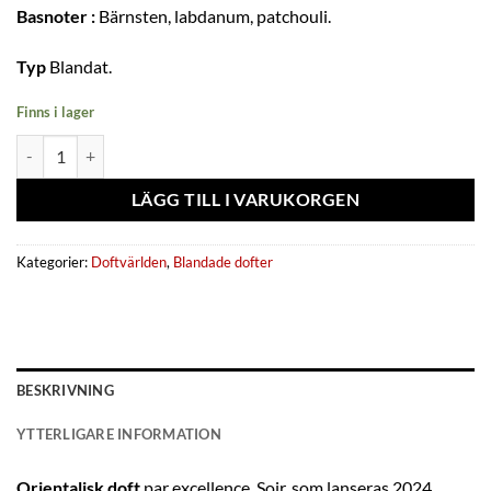
Basnoter :
Bärnsten, labdanum, patchouli.
Typ
Blandat.
Finns i lager
Eau de parfum Soir 80ml - Fragrance World kvantitet
LÄGG TILL I VARUKORGEN
Kategorier:
Doftvärlden
,
Blandade dofter
BESKRIVNING
YTTERLIGARE INFORMATION
Orientalisk doft
par excellence, Soir, som lanseras 2024,