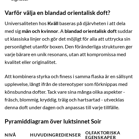
Varför välja en blandad orientalisk doft?
Universaliteten hos
Kväll
baseras på djärvheten i att dela
med sig
män och kvinnor
. A
blandad orientalisk doft
suddar
ut klassiska linjer och gör det möjligt för alla att uttrycka sin
personlighet utanför boxen. Den föränderliga strukturen ger
varje bärare en unik resonans, utan att kompromissa med
kvalitet eller originalitet.
Att kombinera styrka och finess i samma flaska är en sällsynt
upplevelse, långt ifrån de stereotyper som förknippas med
könsbundna dofter. Tack vare sina många olika aspekter -
fräsch, blommig, kryddig, träig och hartsartad - utvecklas
denna doft under dagen och anpassas till varje tillfälle.
Pyramiddiagram över luktsinnet Soir
OLFAKTORISKA
NIVÅ
HUVUDINGREDIENSER
EGENSKAPER