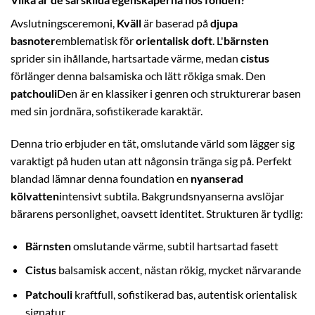
Avslutningsceremoni,
Kväll
är baserad på
djupa
basnoter
emblematisk för
orientalisk doft
. L'
bärnsten
sprider sin ihållande, hartsartade värme, medan
cistus
förlänger denna balsamiska och lätt rökiga smak. Den
patchouli
Den är en klassiker i genren och strukturerar basen
med sin jordnära, sofistikerade karaktär.
Denna trio erbjuder en tät, omslutande värld som lägger sig
varaktigt på huden utan att någonsin tränga sig på. Perfekt
blandad lämnar denna foundation en
nyanserad
kölvatten
intensivt subtila. Bakgrundsnyanserna avslöjar
bärarens personlighet, oavsett identitet. Strukturen är tydlig:
Bärnsten
omslutande värme, subtil hartsartad fasett
Cistus
balsamisk accent, nästan rökig, mycket närvarande
Patchouli
kraftfull, sofistikerad bas, autentisk orientalisk
signatur