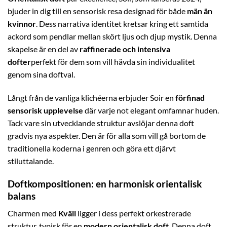
bjuder in dig till en sensorisk resa designad för både
män än
kvinnor
. Dess narrativa identitet kretsar kring ett samtida
ackord som pendlar mellan skört ljus och djup mystik. Denna
skapelse är en del av
raffinerade och intensiva
dofter
perfekt för dem som vill hävda sin individualitet
genom sina doftval.
Långt från de vanliga klichéerna erbjuder Soir en
förfinad
sensorisk upplevelse
där varje not elegant omfamnar huden.
Tack vare sin utvecklande struktur avslöjar denna doft
gradvis nya aspekter. Den är för alla som vill gå bortom de
traditionella koderna i genren och göra ett djärvt
stiluttalande.
Doftkompositionen: en harmonisk orientalisk
balans
Charmen med
Kväll
ligger i dess perfekt orkestrerade
struktur, typisk för en
modern orientalisk doft
. Denna doft