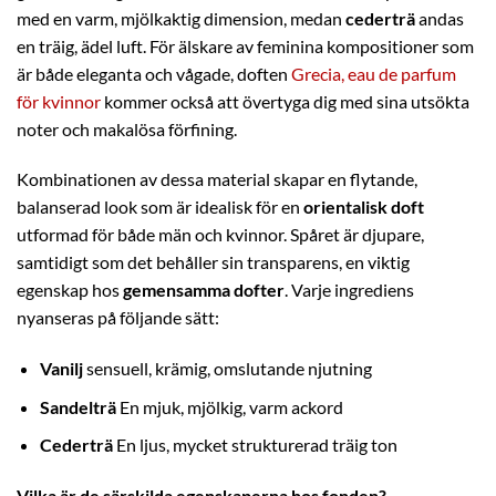
med en varm, mjölkaktig dimension, medan
cederträ
andas
en träig, ädel luft. För älskare av feminina kompositioner som
är både eleganta och vågade, doften
Grecia, eau de parfum
för kvinnor
kommer också att övertyga dig med sina utsökta
noter och makalösa förfining.
Kombinationen av dessa material skapar en flytande,
balanserad look som är idealisk för en
orientalisk doft
utformad för både män och kvinnor. Spåret är djupare,
samtidigt som det behåller sin transparens, en viktig
egenskap hos
gemensamma dofter
. Varje ingrediens
nyanseras på följande sätt:
Vanilj
sensuell, krämig, omslutande njutning
Sandelträ
En mjuk, mjölkig, varm ackord
Cederträ
En ljus, mycket strukturerad träig ton
Vilka är de särskilda egenskaperna hos fonden?