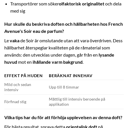
Transportörer som söker
olfaktorisk originalitet
och dela
med sig
Hur skulle du beskriva doften och hållbarheten hos French
Avenue's Soir eau de parfum?
Le
vaka
de Soir är omslutande utan att vara överdriven. Dess
hållbarhet återspeglar kvaliteten på de råmaterial som
används: den utvecklas under dagen, går från en
lysande
huvud
mot en
ihållande varm bakgrund
.
EFFEKT PÅ HUDEN
BERÄKNAT INNEHAV
Mild och sedan
Upp till 8 timmar
intensiv
Måttlig till intensiv beroende på
Förfinad stig
applikation
Vilka tips har du för att förhöja upplevelsen av denna doft?
För bästa resultat, spraya detta
orientalisk doft
på