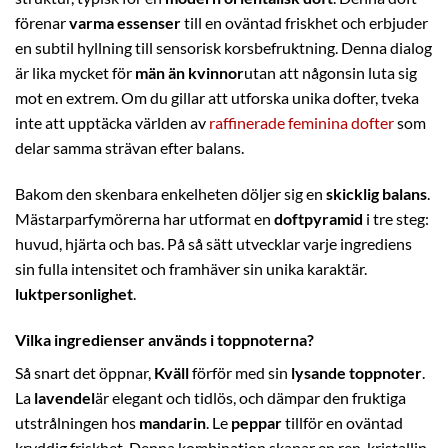
förenar
varma essenser
till en oväntad friskhet och erbjuder
en subtil hyllning till sensorisk korsbefruktning. Denna dialog
är lika mycket för
män än kvinnor
utan att någonsin luta sig
mot en extrem. Om du gillar att utforska unika dofter, tveka
inte att upptäcka världen av
raffinerade feminina dofter
som
delar samma strävan efter balans.
Bakom den skenbara enkelheten döljer sig en
skicklig balans
.
Mästarparfymörerna har utformat en
doftpyramid
i tre steg:
huvud, hjärta och bas. På så sätt utvecklar varje ingrediens
sin fulla intensitet och framhäver sin unika karaktär.
luktpersonlighet
.
Vilka ingredienser används i toppnoterna?
Så snart det öppnar,
Kväll
förför med sin
lysande toppnoter
.
La
lavendel
är elegant och tidlös, och dämpar den fruktiga
utstrålningen hos
mandarin
. Le
peppar
tillför en oväntad
kryddig friskhet. Denna kombination skapar en ren, kristallin