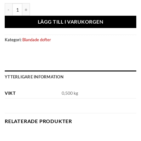
Eau de parfum Royal Taboo (Aromatix) - French Avenue kvantitet
LÄGG TILL I VARUKORGEN
Kategori:
Blandade dofter
YTTERLIGARE INFORMATION
VIKT
0,500 kg
RELATERADE PRODUKTER