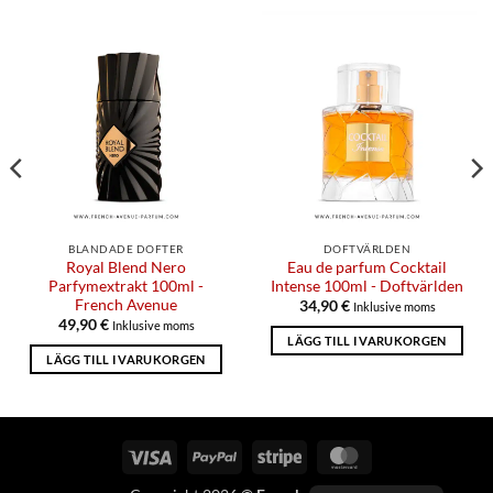
BLANDADE DOFTER
DOFTVÄRLDEN
Royal Blend Nero
Eau de parfum Cocktail
Parfymextrakt 100ml -
Intense 100ml - Doftvärlden
French Avenue
34,90
€
Inklusive moms
49,90
€
Inklusive moms
LÄGG TILL I VARUKORGEN
LÄGG TILL I VARUKORGEN
Visum
PayPal
Randig
MasterCard