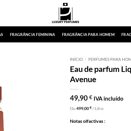
AS
FRAGRÂNCIA FEMININA
FRAGRÂNCIA PARA HOMEM
FRAG
INÍCIO
/
PERFUMES PARA HO
Eau de parfum Li
Avenue
49,90
€
IVA incluído
€
Ou
499,00
/ Litro
Notas olfactivas :