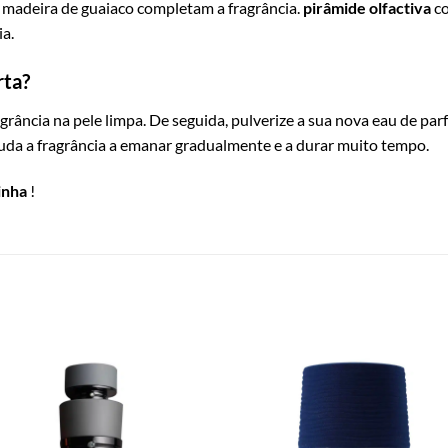
 a madeira de guaiaco completam a fragrância.
pirâmide olfactiva
co
a.
rta?
agrância na pele limpa. De seguida, pulverize a sua nova eau de pa
ajuda a fragrância a emanar gradualmente e a durar muito tempo.
inha
!