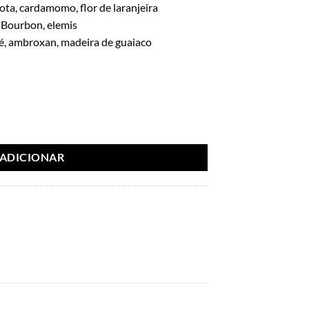
ta, cardamomo, flor de laranjeira
 Bourbon, elemis
né, ambroxan, madeira de guaiaco
uid brun 100ml - French Avenue
ADICIONAR