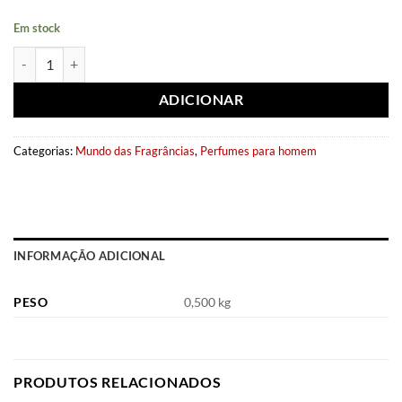
Em stock
Quantidade de Eau de parfum Champion G.O.A.T 80ml - Fragrance Wo
ADICIONAR
Categorias:
Mundo das Fragrâncias
,
Perfumes para homem
INFORMAÇÃO ADICIONAL
PESO
0,500 kg
PRODUTOS RELACIONADOS