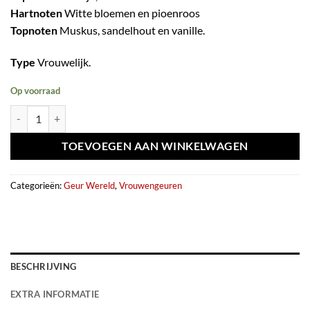
Hartnoten
Witte bloemen en pioenroos
Topnoten
Muskus, sandelhout en vanille.
Type
Vrouwelijk.
Op voorraad
Eau de parfum Expose pour Elle 100ml - Fragrance World aantal
TOEVOEGEN AAN WINKELWAGEN
Categorieën:
Geur Wereld
,
Vrouwengeuren
BESCHRIJVING
EXTRA INFORMATIE