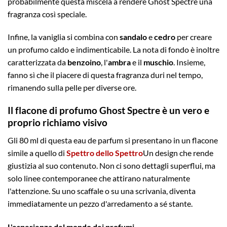
probabilmente questa miscela a rendere Ghost Spectre una
fragranza così speciale.
Infine, la vaniglia si combina con
sandalo
e
cedro
per creare
un profumo caldo e indimenticabile. La nota di fondo è inoltre
caratterizzata da
benzoino
, l'
ambra
e il
muschio
. Insieme,
fanno sì che il piacere di questa fragranza duri nel tempo,
rimanendo sulla pelle per diverse ore.
Il flacone di profumo Ghost Spectre è un vero e
proprio richiamo visivo
Gli 80 ml di questa eau de parfum si presentano in un flacone
simile a quello di
Spettro dello Spettro
Un design che rende
giustizia al suo contenuto. Non ci sono dettagli superflui, ma
solo linee contemporanee che attirano naturalmente
l'attenzione. Su uno scaffale o su una scrivania, diventa
immediatamente un pezzo d'arredamento a sé stante.
L'esperienza del mondo dei profumi