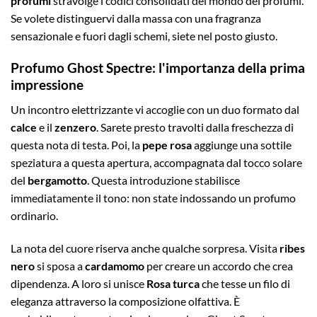
profumi
stravolge i codici consolidati del mondo dei profumi.
Se volete distinguervi dalla massa con una fragranza
sensazionale e fuori dagli schemi, siete nel posto giusto.
Profumo Ghost Spectre: l'importanza della prima
impressione
Un incontro elettrizzante vi accoglie con un duo formato dal
calce
e il
zenzero
. Sarete presto travolti dalla freschezza di
questa nota di testa. Poi, la
pepe rosa
aggiunge una sottile
speziatura a questa apertura, accompagnata dal tocco solare
del
bergamotto
. Questa introduzione stabilisce
immediatamente il tono: non state indossando un profumo
ordinario.
La nota del cuore riserva anche qualche sorpresa. Visita
ribes
nero
si sposa a
cardamomo
per creare un accordo che crea
dipendenza. A loro si unisce
Rosa turca
che tesse un filo di
eleganza attraverso la composizione olfattiva. È