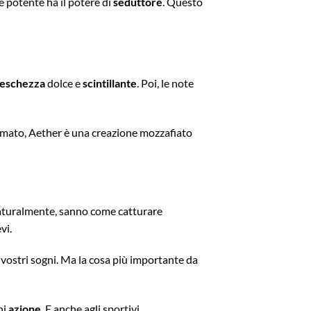
 e potente ha il potere di
seduttore
. Questo
reschezza
dolce e
scintillante
. Poi, le note
 sommato, Aether è una creazione mozzafiato
 naturalmente, sanno come catturare
vi.
i vostri sogni. Ma la cosa più importante da
ni
azione
. E anche agli sportivi.