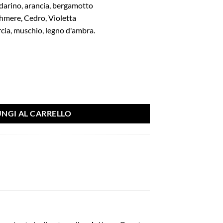
arino, arancia, bergamotto
shmere, Cedro, Violetta
cia, muschio, legno d'ambra.
– French Avenue quantità
NGI AL CARRELLO