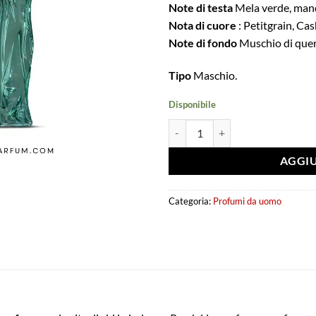
Note di testa
Mela verde, mand
Nota di cuore
: Petitgrain, Ca
Note di fondo
Muschio di quer
Tipo
Maschio.
Disponibile
Extrait de parfum Aether 100ml 
AGGIU
Categoria:
Profumi da uomo