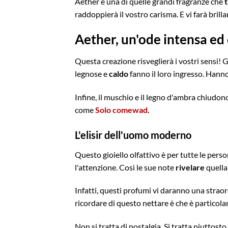
Aether è una di quelle grandi fragranze che
raddoppierà il vostro carisma. E vi farà brilla
Aether, un'ode intensa ed
Questa creazione risveglierà i vostri sensi! 
legnose e
caldo
fanno il loro ingresso. Hann
Infine, il muschio e il legno d'ambra chiudon
come
Solo comewad
.
L'elisir dell'uomo moderno
Questo gioiello olfattivo è per tutte le pers
l'attenzione. Così le sue note
rivelare
quella
Infatti, questi profumi vi daranno una straor
ricordare di questo nettare è che è particola
Non si tratta di nostalgia. Si tratta piuttosto