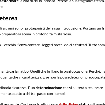
trasformare
la vita di chi lo indossa. Perché la sua fragranza fresca
re.
 eterea
Gli agrumi sono i protagonisti della sua introduzione. Portano un
f
o preparato la scena in profondità
misterioso
.
o il cerchio. Senza contare i leggeri tocchi dolci e fruttati. Tutto
onalità
carismatico
. Quelli che brillano in ogni occasione. Perché,
 qualità che vi caratterizza. E se non la possedete, non preoccupate
dinaria sicurezza. E un
determinazione
che vi aiuterà a realizzare 
rmente adatto a chi è al passo con i tempi.
 di
presente
. Così, questo elisir come
Asilo divino
adatto agli uomi