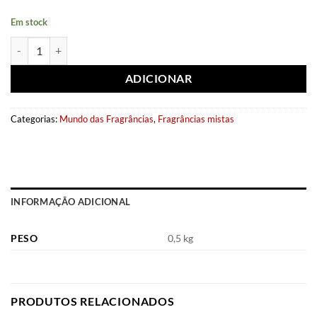
Em stock
Quantidade de Eau de parfum Essence de blanc 100ml - Fragrance Wo
ADICIONAR
Categorias:
Mundo das Fragrâncias
,
Fragrâncias mistas
INFORMAÇÃO ADICIONAL
PESO
0,5 kg
PRODUTOS RELACIONADOS