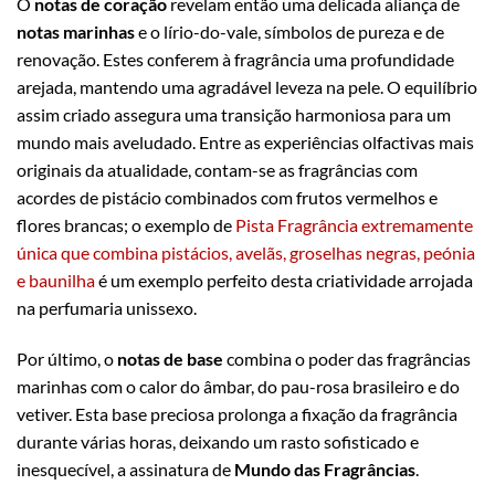
O
notas de coração
revelam então uma delicada aliança de
notas marinhas
e o lírio-do-vale, símbolos de pureza e de
renovação. Estes conferem à fragrância uma profundidade
arejada, mantendo uma agradável leveza na pele. O equilíbrio
assim criado assegura uma transição harmoniosa para um
mundo mais aveludado. Entre as experiências olfactivas mais
originais da atualidade, contam-se as fragrâncias com
acordes de pistácio combinados com frutos vermelhos e
flores brancas; o exemplo de
Pista Fragrância extremamente
única que combina pistácios, avelãs, groselhas negras, peónia
e baunilha
é um exemplo perfeito desta criatividade arrojada
na perfumaria unissexo.
Por último, o
notas de base
combina o poder das fragrâncias
marinhas com o calor do âmbar, do pau-rosa brasileiro e do
vetiver. Esta base preciosa prolonga a fixação da fragrância
durante várias horas, deixando um rasto sofisticado e
inesquecível, a assinatura de
Mundo das Fragrâncias
.