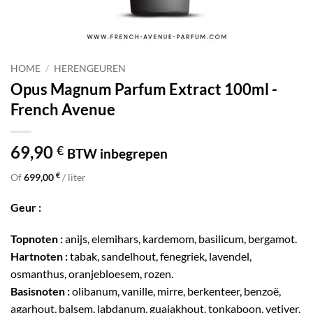
HOME
/
HERENGEUREN
Opus Magnum Parfum Extract 100ml -
French Avenue
69,90
€
BTW inbegrepen
€
Of
699,00
/ liter
Geur :
Topnoten :
anijs, elemihars, kardemom, basilicum, bergamot.
Hartnoten :
tabak, sandelhout, fenegriek, lavendel,
osmanthus, oranjebloesem, rozen.
Basisnoten :
olibanum, vanille, mirre, berkenteer, benzoë,
agarhout, balsem, labdanum, guajakhout, tonkaboon, vetiver,