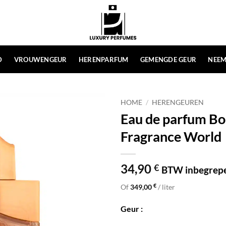
D
VROUWENGEUR
HERENPARFUM
GEMENGDE GEUR
NEEM
HOME
/
HERENGEUREN
Eau de parfum Boi
Fragrance World
34,90
€
BTW inbegrep
€
Of
349,00
/ liter
Geur :