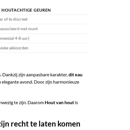
 HOUTACHTIGE GEUREN
r of te discreet
eassocieerd met munt
(meestal 4-8 uur)
ssieke akkoorden
n. Dankzij zijn aanpasbare karakter,
dit eau
 elegante avond. Door zijn harmonieuze
nwezig te zijn. Daarom
Hout van hout
is
ijn recht te laten komen