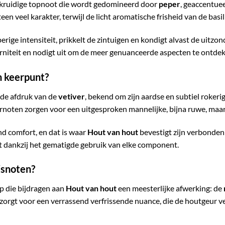
n kruidige topnoot die wordt gedomineerd door
peper
, geaccentue
n veel karakter, terwijl de licht aromatische frisheid van de bas
rige intensiteit, prikkelt de zintuigen en kondigt alvast de uitzo
erniteit en nodigt uit om de meer genuanceerde aspecten te ontde
 keerpunt?
nde afdruk van de
vetiver
, bekend om zijn aardse en subtiel rokeri
oten zorgen voor een uitgesproken mannelijke, bijna ruwe, maar a
nd comfort, en dat is waar
Hout van hout
bevestigt zijn verbonde
dt dankzij het gematigde gebruik van elke component.
isnoten?
p die bijdragen aan
Hout van hout
een meesterlijke afwerking: de
 zorgt voor een verrassend verfrissende nuance, die de houtgeur ve