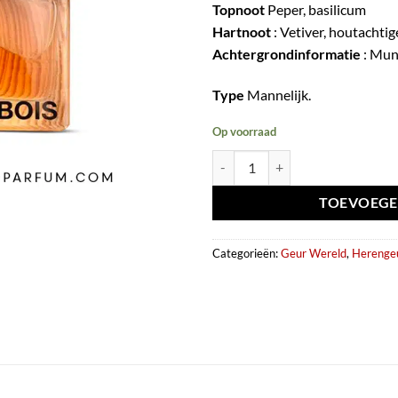
Topnoot
Peper, basilicum
Hartnoot
: Vetiver, houtachti
Achtergrondinformatie
: Mun
Type
Mannelijk.
Op voorraad
Eau de parfum Bois de Bois 100ml
TOEVOEGE
Categorieën:
Geur Wereld
,
Herenge