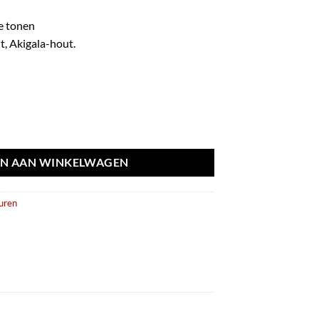
ge tonen
t, Akigala-hout.
 – Fragrance World aantal
N AAN WINKELWAGEN
uren