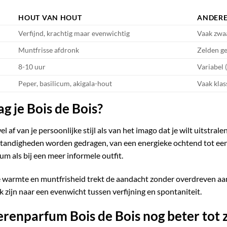
HOUT VAN HOUT
ANDERE
Verfijnd, krachtig maar evenwichtig
Vaak zwaa
Muntfrisse afdronk
Zelden g
8-10 uur
Variabel 
Peper, basilicum, akigala-hout
Vaak kla
g je Bois de Bois?
af van je persoonlijke stijl als van het imago dat je wilt uitstrale
tandigheden worden gedragen, van een energieke ochtend tot een
um als bij een meer informele outfit.
 warmte en muntfrisheid trekt de aandacht zonder overdreven aa
 zijn naar een evenwicht tussen verfijning en spontaniteit.
erenparfum Bois de Bois nog beter tot z