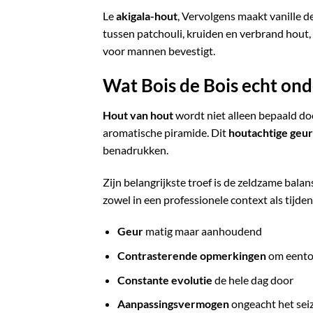
Le
akigala-hout
, Vervolgens maakt vanille 
tussen patchouli, kruiden en verbrand hout,
voor mannen bevestigt.
Wat Bois de Bois echt on
Hout van hout
wordt niet alleen bepaald doo
aromatische piramide. Dit
houtachtige geur
benadrukken.
Zijn belangrijkste troef is de zeldzame bala
zowel in een professionele context als tij
Geur
matig maar aanhoudend
Contrasterende opmerkingen
om eento
Constante evolutie
de hele dag door
Aanpassingsvermogen
ongeacht het sei