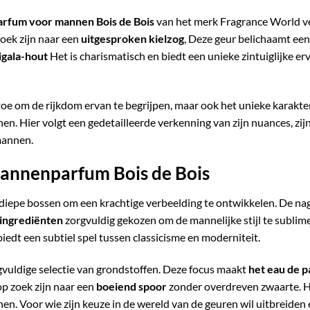
arfum voor mannen Bois de Bois
van het merk Fragrance World ve
oek zijn naar een
uitgesproken kielzog
, Deze geur belichaamt een
igala-hout
Het is charismatisch en biedt een unieke zintuiglijke er
toe om de rijkdom ervan te begrijpen, maar ook het unieke karakt
. Hier volgt een gedetailleerde verkenning van zijn nuances, zijn
annen.
 mannenparfum Bois de Bois
n diepe bossen om een krachtige verbeelding te ontwikkelen. De na
 ingrediënten
zorgvuldig gekozen om de mannelijke stijl te sublim
biedt een subtiel spel tussen classicisme en moderniteit.
gvuldige selectie van grondstoffen. Deze focus maakt
het eau de 
op zoek zijn naar een
boeiend spoor
zonder overdreven zwaarte. He
n. Voor wie zijn keuze in de wereld van de geuren wil uitbreiden 