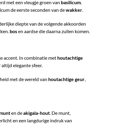
erd met een vleugje groen van
basilicum
.
ilicum de eerste seconden van de
wakker
.
nderlijke diepte van de volgende akkoorden
kken.
bos
en aardse die daarna zullen komen.
ge accent. In combinatie met
houtachtige
ltijd elegante sfeer.
nheid met de wereld van
houtachtige geur
,
munt
en de
akigala-hout
. De munt,
rlicht en een langdurige indruk van