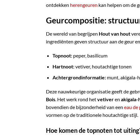
ontdekken
herengeuren
kan helpen om de geu
Geurcompositie: structuu
De wereld van begrijpen
Hout van hout
vere
ingrediënten geven structuur aan de geur en
Topnoot:
peper, basilicum
Hartnoot:
vetiver, houtachtige tonen
Achtergrondinformatie:
munt, akigala-
Deze nauwkeurige organisatie geeft de gebru
Bois
. Het werk rond het
vetiver
en
akigala-
bovendien de bijzonderheid van een
eau de
vormen op de traditionele houtachtige stijl.
Hoe komen de topnoten tot uiting