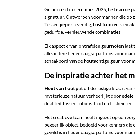
Gelanceerd in december 2025,
het eau de p
signatuur. Ontworpen voor mannen die op z
Tussen
peper
levendig,
basilicum
vers en
ak
gedurfde, vernieuwende combinaties.
Elk aspect ervan ontrafelen
geurnoten
laat 
alle andere hedendaagse parfums voor mannen
schaakbord van de
houtachtige geur
voor m
De inspiratie achter het
Hout van hout
put uit de rustige kracht va
mysterieuze natuur, verheerlijkt door
edele
dualiteit tussen robuustheid en frisheid, en 
Het creatieve team heeft ingezet op een zor
begeerlijk object, bedoeld voor kenners die 
gewild is in hedendaagse parfums voor manne