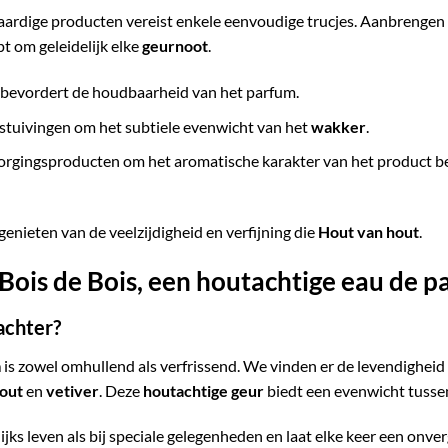
rdige producten vereist enkele eenvoudige trucjes. Aanbrengen
pt om geleidelijk elke
geurnoot
.
 bevordert de houdbaarheid van het parfum.
rstuivingen om het subtiele evenwicht van het
wakker
.
rgingsproducten om het aromatische karakter van het product bete
genieten van de veelzijdigheid en verfijning die
Hout van hout
.
 Bois de Bois, een houtachtige eau de
achter?
m
is zowel omhullend als verfrissend. We vinden er de levendighei
hout
en
vetiver
. Deze
houtachtige geur
biedt een evenwicht tussen
ijks leven als bij speciale gelegenheden en laat elke keer een onve