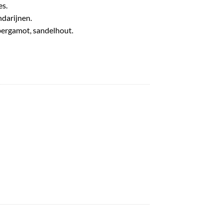
es.
darijnen.
ergamot, sandelhout.