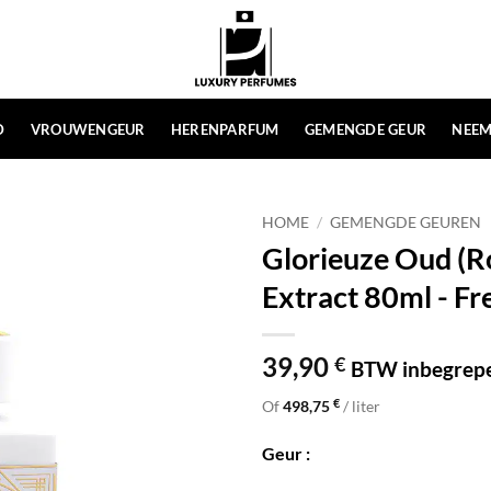
D
VROUWENGEUR
HERENPARFUM
GEMENGDE GEUR
NEEM
HOME
/
GEMENGDE GEUREN
Glorieuze Oud (R
Extract 80ml - F
39,90
€
BTW inbegrep
€
Of
498,75
/ liter
Geur :