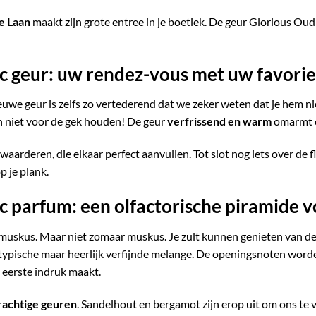
e Laan
maakt zijn grote entree in je boetiek. De geur Glorious Oud 
c geur: uw rendez-vous met uw favorie
euwe geur is zelfs zo vertederend dat we zeker weten dat je hem ni
an niet voor de gek houden! De geur
verfrissend en warm
omarmt o
aarderen, die elkaar perfect aanvullen. Tot slot nog iets over de f
p je plank.
 parfum: een olfactorische piramide v
t muskus. Maar niet zomaar muskus. Je zult kunnen genieten van d
ypische maar heerlijk verfijnde melange. De openingsnoten worde
 eerste indruk maakt.
rachtige geuren
. Sandelhout en bergamot zijn erop uit om ons te 