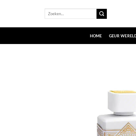
Ga
naar
Zoeken
naar:
inhoud
HOME
GEUR WEREL