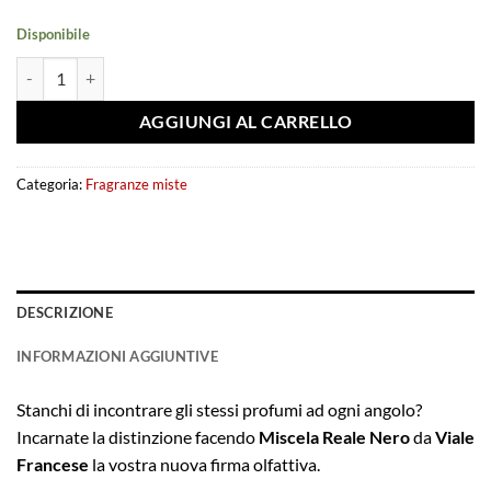
Disponibile
Extrait de parfum Royal Blend Nero 100ml - French Avenue quantità
AGGIUNGI AL CARRELLO
Categoria:
Fragranze miste
DESCRIZIONE
INFORMAZIONI AGGIUNTIVE
Stanchi di incontrare gli stessi profumi ad ogni angolo?
Incarnate la distinzione facendo
Miscela Reale Nero
da
Viale
Francese
la vostra nuova firma olfattiva.