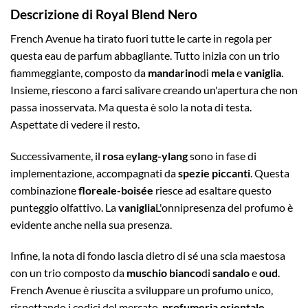
Descrizione di Royal Blend Nero
French Avenue ha tirato fuori tutte le carte in regola per
questa eau de parfum abbagliante. Tutto inizia con un trio
fiammeggiante, composto da
mandarino
di
mela
e
vaniglia
.
Insieme, riescono a farci salivare creando un'apertura che non
passa inosservata. Ma questa è solo la nota di testa.
Aspettate di vedere il resto.
Successivamente, il
rosa
e
ylang-ylang
sono in fase di
implementazione, accompagnati da
spezie piccanti
. Questa
combinazione
floreale-boisée
riesce ad esaltare questo
punteggio olfattivo. La
vaniglia
L'onnipresenza del profumo è
evidente anche nella sua presenza.
Infine, la nota di fondo lascia dietro di sé una scia maestosa
con un trio composto da
muschio bianco
di
sandalo
e
oud
.
French Avenue è riuscita a sviluppare un profumo unico,
rispettando i codici del mercato.
profumeria orientale
.