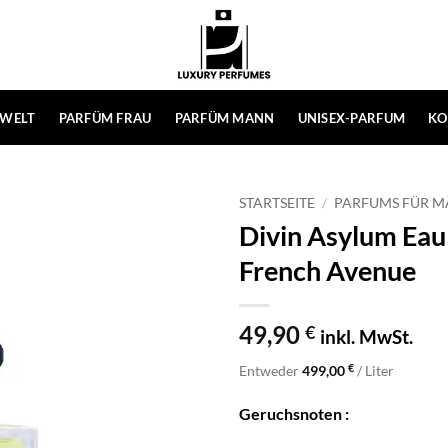
WELT
PARFÜM FRAU
PARFÜM MANN
UNISEX-PARFUM
KO
STARTSEITE
/
PARFUMS FÜR 
Divin Asylum Eau
French Avenue
49,90
€
inkl. MwSt.
€
Entweder
499,00
/ Liter
Geruchsnoten :