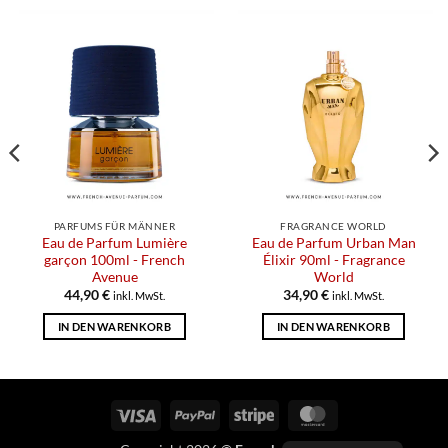
PARFUMS FÜR MÄNNER
FRAGRANCE WORLD
Eau de Parfum Lumière
Eau de Parfum Urban Man
garçon 100ml - French
Élixir 90ml - Fragrance
Avenue
World
44,90
€
34,90
€
inkl. MwSt.
inkl. MwSt.
IN DEN WARENKORB
IN DEN WARENKORB
Visum
PayPal
Streifen
MasterCard