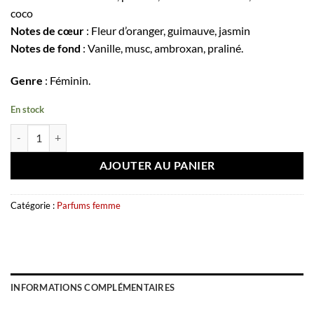
coco
Notes de cœur
: Fleur d’oranger, guimauve, jasmin
Notes de fond
: Vanille, musc, ambroxan, praliné.
Genre
: Féminin.
En stock
quantité de Eau de parfum Sh’Mallow Fluff 100ml - French Avenue
AJOUTER AU PANIER
Catégorie :
Parfums femme
INFORMATIONS COMPLÉMENTAIRES