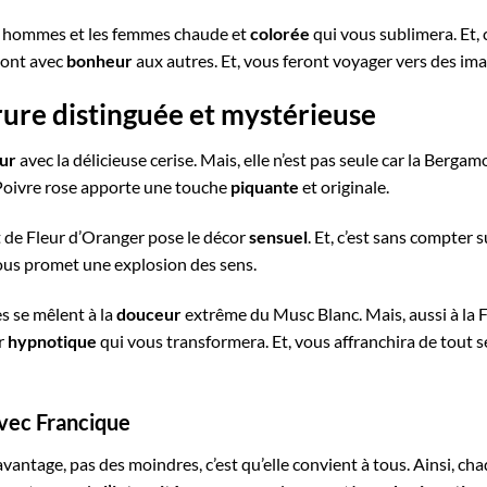
es hommes et les femmes chaude et
colorée
qui vous sublimera. Et, c
ront avec
bonheur
aux autres. Et, vous feront voyager vers des imag
rure distinguée et mystérieuse
eur
avec la délicieuse cerise. Mais, elle n’est pas seule car la Berga
e Poivre rose apporte une touche
piquante
et originale.
t de Fleur d’Oranger pose le décor
sensuel
. Et, c’est sans compter s
 vous promet une explosion des sens.
s se mêlent à la
douceur
extrême du Musc Blanc. Mais, aussi à la 
ar
hypnotique
qui vous transformera. Et, vous affranchira de tout 
avec Francique
 avantage, pas des moindres, c’est qu’elle convient à tous. Ainsi, c