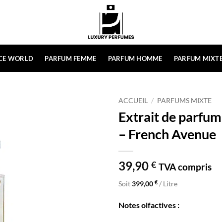
CE WORLD
PARFUM FEMME
PARFUM HOMME
PARFUM MIXT
ACCUEIL
/
PARFUMS MIXTE
Extrait de parfu
– French Avenue
39,90
€
TVA compris
€
Soit
399,00
/ Litre
Notes olfactives :