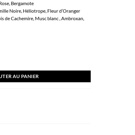
 Rose, Bergamote
ille Noire, Héliotrope, Fleur d’Oranger
ois de Cachemire, Musc blanc , Ambroxan,
ancique (107.9) 100ml - French Avenue
UTER AU PANIER