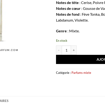
Notes de tête
: Cerise, Poivre
Notes de cœur
: Gousse de Van
Notes de fond
: Fève Tonka, B
Labdanum, Violette.
Genre
: Mixte.
En stock
quantité de Extrait de parfum Fr
AJO
Catégorie :
Parfums mixte
AIRES