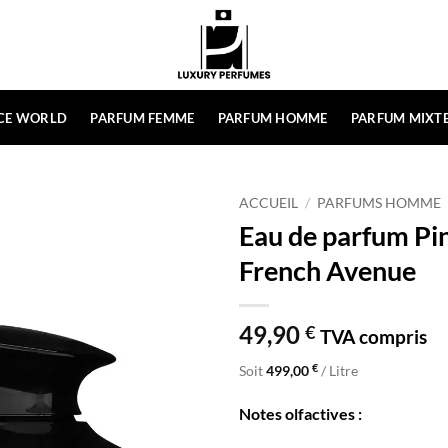
CE WORLD
PARFUM FEMME
PARFUM HOMME
PARFUM MIXT
ACCUEIL
/
PARFUMS HOMME
Eau de parfum Pi
French Avenue
49,90
€
TVA compris
€
Soit
499,00
/ Litre
Notes olfactives :