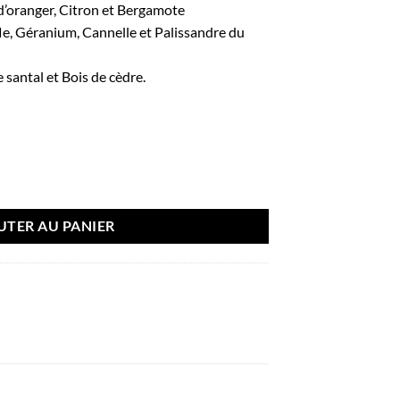
d’oranger, Citron et Bergamote
fle, Géranium, Cannelle et Palissandre du
e santal et Bois de cèdre.
e noir 100ml - French Avenue
UTER AU PANIER