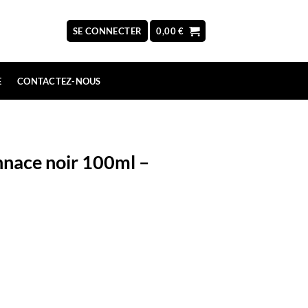
SE CONNECTER
0,00
€
E
CONTACTEZ-NOUS
nnace noir 100ml –