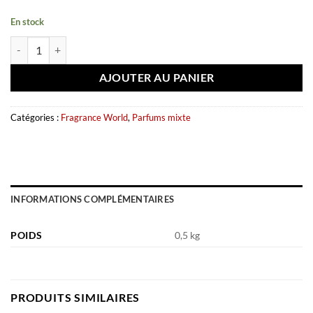
En stock
quantité de Eau de parfum FW signature brown 80ml - Fragrance Wor
AJOUTER AU PANIER
Catégories :
Fragrance World
,
Parfums mixte
INFORMATIONS COMPLÉMENTAIRES
POIDS
0,5 kg
PRODUITS SIMILAIRES