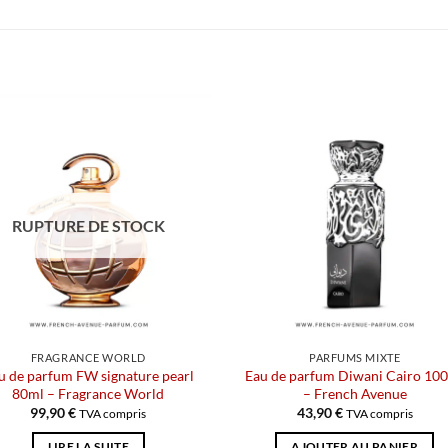
RUPTURE DE STOCK
FRAGRANCE WORLD
PARFUMS MIXTE
u de parfum FW signature pearl
Eau de parfum Diwani Cairo 10
80ml – Fragrance World
– French Avenue
99,90
€
43,90
€
TVA compris
TVA compris
LIRE LA SUITE
AJOUTER AU PANIER