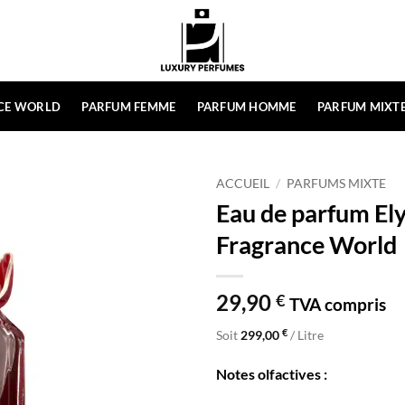
CE WORLD
PARFUM FEMME
PARFUM HOMME
PARFUM MIXT
ACCUEIL
/
PARFUMS MIXTE
Eau de parfum Ely
Fragrance World
29,90
€
TVA compris
€
Soit
299,00
/ Litre
Notes olfactives :