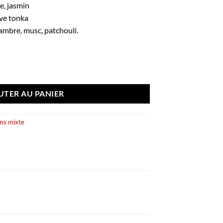
e, jasmin
ève tonka
ambre, musc, patchouli.
UTER AU PANIER
ms mixte