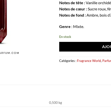
Notes de tête :
Vanille orchidé
Notes de cœur :
Sucre roux, f
Notes de fond :
Ambre, bois d’
Genre
: Mixte.
En stock
AJO
Catégories :
Fragrance World
,
Parfu
0,500 kg