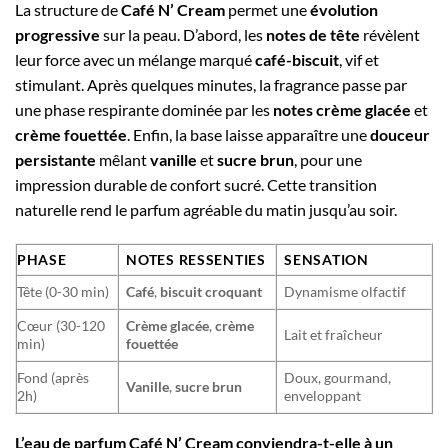
La structure de
Café N’ Cream
permet une
évolution
progressive
sur la peau. D’abord, les
notes de tête
révèlent
leur force avec un mélange marqué
café-biscuit
, vif et
stimulant. Après quelques minutes, la fragrance passe par
une phase respirante dominée par les
notes crème glacée
et
crème fouettée
. Enfin, la base laisse apparaître une
douceur
persistante
mêlant
vanille
et
sucre brun
, pour une
impression durable de confort sucré. Cette transition
naturelle rend le parfum agréable du matin jusqu’au soir.
PHASE
NOTES RESSENTIES
SENSATION
Tête (0-30 min)
Café
,
biscuit croquant
Dynamisme olfactif
Cœur (30-120
Crème glacée
,
crème
Lait et fraîcheur
min)
fouettée
Fond (après
Doux, gourmand,
Vanille
,
sucre brun
2h)
enveloppant
L’eau de parfum Café N’ Cream conviendra-t-elle à un