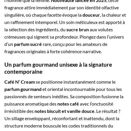
l’homme que la femme.
Nouveauté lancée en 2025
, cette
fragrance attire immédiatement par son identité olfactive
singulière, où chaque facette évoque la
douceur
, la chaleur et
un raffinement intemporel. Un soin méticuleux est apporté à
la sélection des ingrédients, du
sucre brun
aux volutes
crémeuses qui signent sa profondeur. Plongez dans l’univers
d’un
parfum sucré
rare, conçu pour les amateurs de
fragrances originales à forte cohérence narrative.
Un parfum gourmand unisexe à la signature
contemporaine
Café N’ Cream
se positionne instantanément comme le
parfum gourmand
et oriental incontournable pour tous les
passionnés de senteurs inédites. Sa composition fusionne la
puissance aromatique des
notes café
avec l’onctuosité
irrésistible des
notes biscuit et vanille douce
. Le résultat ?
Un sillage enveloppant, réconfortant et inattendu, dont la
structure moderne bouscule les codes traditionnels du