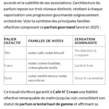
accords et la subtilité de ses associations. L’architecture du
parfum repose sur trois niveaux distincts, révélant à chaque
vaporisation une progression gourmande soigneusement
orchestrée. Voici la synthèse des principales familles
olfactives composant ce
parfum gourmand
lancé en 2025 :
PALIER
SENSATION
FAMILLES DE NOTES
OLFACTIF
DOMINANTE
Torréfaction &
Tête
notes café
,
notes biscuit
croquant
notes crème fouettée
,
Cœur
Lacté & frais
crème glacée molle
notes vanille douce
,
notes
Fond
Doux & caramelisé
sucre brun
Ce travail d’orfèvre garantit à
Café N’ Cream
une fidélité
olfactive remarquable du matin jusqu’au soir, consolidant son
statut de
parfum oriental haut de gamme
et affirmant sa