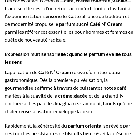
Les codes olfactifs choisis —
café
,
crème fouettée
,
vanille
—
traduisent le désir d’un retour au confort, tout en invitant à
l’expérimentation sensorielle. Cette alliance de tradition et
de modernité propulse le
parfum sucré Café N’ Cream
parmi les références essentielles pour hommes et femmes en
quête de nouveauté radicale.
Expression multisensorielle : quand le parfum éveille tous
les sens
L’application de
Café N’ Cream
relève d’un rituel quasi
gastronomique. Dès la première pulvérisation, la
gourmandise
s’affirme à travers de puissantes
notes café
mariées à la suavité de la
crème glacée
et de la chantilly
onctueuse. Les papilles imaginaires s’animent, tandis qu’une
chaleureuse sensation enveloppe la peau.
Rapidement, la générosité du
parfum oriental
se révèle par
des touches persistantes de
biscuits beurrés
et la présence