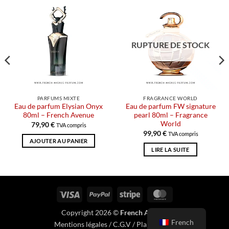
RUPTURE DE STOCK
PARFUMS MIXTE
FRAGRANCE WORLD
Eau de parfum Elysian Onyx
Eau de parfum FW signature
80ml – French Avenue
pearl 80ml – Fragrance
World
79,90
€
TVA compris
99,90
€
TVA compris
AJOUTER AU PANIER
LIRE LA SUITE
Visa
PayPal
Rayure
MasterCard
Copyright 2026 ©
French Avenue
French
Mentions légales
/
C.G.V
/
Plan du site
.