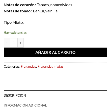
Notas de corazón :
Tabaco, nomeolvides
Notas de fondo :
Benjuí, vainilla
Tipo
Mixto.
Hay existencias
Eau de parfum Tabac N'Coke 100ml – Fragrance World cantidad
AÑADIR AL CARRITO
Categorías:
Fragancias
,
Fragancias mixtas
DESCRIPCIÓN
INFORMACIÓN ADICIONAL