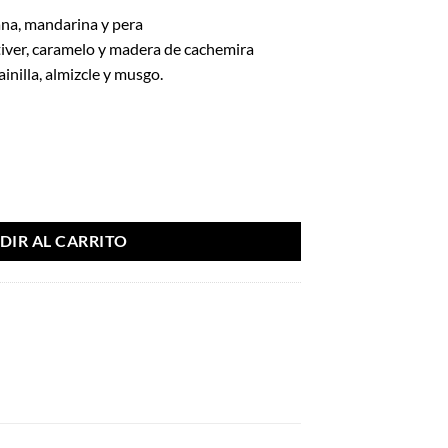
na, mandarina y pera
iver, caramelo y madera de cachemira
inilla, almizcle y musgo.
0ml – French Avenue cantidad
DIR AL CARRITO