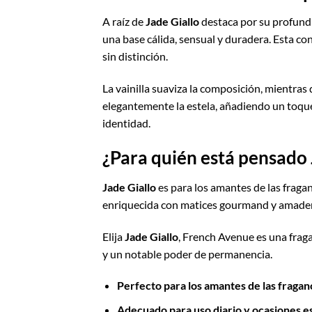
A raíz de
Jade Giallo
destaca por su profund
una base cálida, sensual y duradera. Esta co
sin distinción.
La vainilla suaviza la composición, mientras 
elegantemente la estela, añadiendo un toque 
identidad.
¿Para quién está pensado J
Jade Giallo
es para los amantes de las fragan
enriquecida con matices gourmand y amaderad
Elija
Jade Giallo
, French Avenue es una frag
y un notable poder de permanencia.
Perfecto para los amantes de las fragan
Adecuado para uso diario y ocasiones e