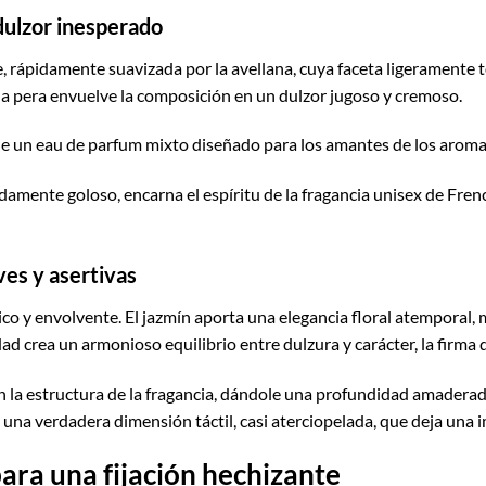
dulzor inesperado
, rápidamente suavizada por la avellana, cuya faceta ligeramente t
a pera envuelve la composición en un dulzor jugoso y cremoso.
 de un eau de parfum mixto diseñado para los amantes de los arom
icadamente goloso, encarna el espíritu de la fragancia unisex de Fr
ves y asertivas
ico y envolvente. El jazmín aporta una elegancia floral atemporal,
dad crea un armonioso equilibrio entre dulzura y carácter, la firma 
an la estructura de la fragancia, dándole una profundidad amader
una verdadera dimensión táctil, casi aterciopelada, que deja una i
ara una fijación hechizante