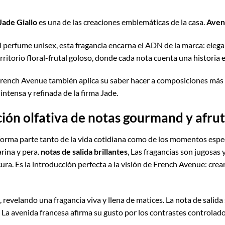
ade Giallo
es una de las creaciones emblemáticas de la casa.
Aven
erfume unisex, esta fragancia encarna el ADN de la marca: elega
erritorio floral-frutal goloso, donde cada nota cuenta una historia
 French Avenue también aplica su saber hacer a composiciones má
 intensa y refinada de la firma Jade.
ón olfativa de notas gourmand y afru
orma parte tanto de la vida cotidiana como de los momentos especi
arina y pera.
notas de salida brillantes
, Las fragancias son jugosas
ura. Es la introducción perfecta a la visión de French Avenue: cre
revelando una fragancia viva y llena de matices. La nota de salida 
. La avenida francesa afirma su gusto por los contrastes controlado