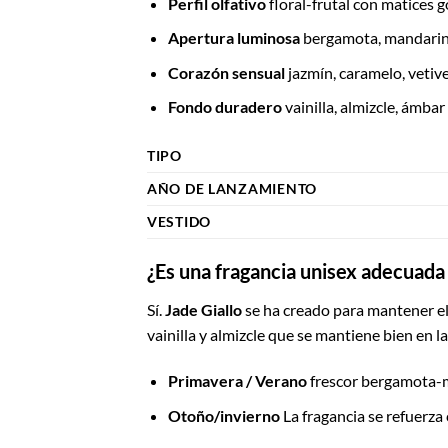
Perfil olfativo
floral-frutal con matices
Apertura luminosa
bergamota, mandarina
Corazón sensual
jazmín, caramelo, vetiv
Fondo duradero
vainilla, almizcle, ámbar
TIPO
AÑO DE LANZAMIENTO
VESTIDO
¿Es una fragancia unisex adecuada 
Sí.
Jade Giallo
se ha creado para mantener el
vainilla y almizcle que se mantiene bien en la 
Primavera / Verano
frescor bergamota-
Otoño/invierno
La fragancia se refuerza c