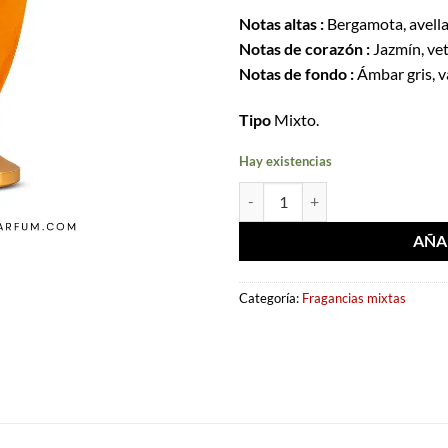
Notas altas :
Bergamota, avella
Notas de corazón :
Jazmín, vet
Notas de fondo :
Ámbar gris, va
Tipo
Mixto.
Hay existencias
Extrait de parfum Jade Giallo 10
AÑA
Categoría:
Fragancias mixtas