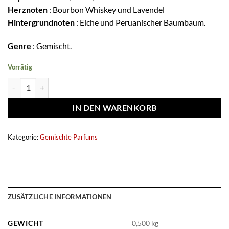
Herznoten
: Bourbon Whiskey und Lavendel
Hintergrundnoten
: Eiche und Peruanischer Baumbaum.
Genre
: Gemischt.
Vorrätig
Extrait de parfum Royal Blend Bourbon 100ml - French Avenue Meng
IN DEN WARENKORB
Kategorie:
Gemischte Parfums
ZUSÄTZLICHE INFORMATIONEN
GEWICHT
0,500 kg