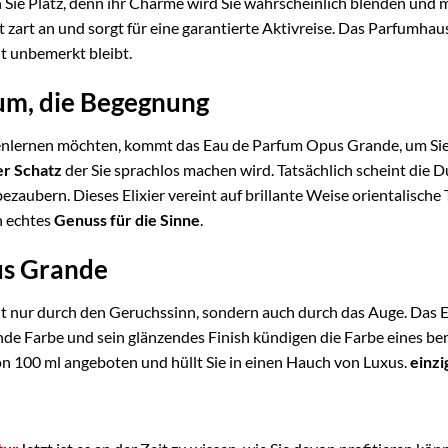
Sie Platz, denn ihr Charme wird Sie wahrscheinlich blenden und m
zart an und sorgt für eine garantierte Aktivreise. Das Parfumha
t unbemerkt bleibt.
um, die Begegnung
enlernen möchten, kommt das Eau de Parfum Opus Grande, um Sie
er Schatz
der Sie sprachlos machen wird. Tatsächlich scheint die 
aubern. Dieses Elixier vereint auf brillante Weise orientalisch
in echtes
Genuss für die Sinne
.
us Grande
ht nur durch den Geruchssinn, sondern auch durch das Auge. Das E
ende Farbe und sein glänzendes Finish kündigen die Farbe eines 
 100 ml angeboten und hüllt Sie in einen Hauch von Luxus.
einzig