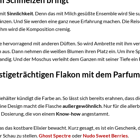
um Schmelzen bringt
 mit
Sinnlichkeit
. Denn das mit Milch gesüßte Ensemble wird Sie su
glänzen. Und Sie werden eine ganz neue Erfahrung machen. Die Rei
 ihm wird die Komposition cremig.
hervorragend mit anderen Düften. So wird Ambrette mit ihm vers
 aus. Dann nehmen die weißen Blumen ihren Platz ein. Um ihre Sp
andig. Und der Moschus verleiht dem Ganzen mit seiner Tiefe ein R
estigeträchtigen Flakon mit dem Parfum
 Behälter kündigt die Farbe an. So lässt sich bereits erahnen, dass
öne Design macht die Flasche
außergewöhnlich
. Nur für die alle
e Dosierung, die von einem
Know-how
angestammt.
s das kostbare Elixier bewacht. Kurz gesagt, es ist ein Geschenk
r Schau zu stellen.
Ghost Spectre
oder
Nudo Sweet Berries
.