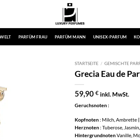
WELT
PARFÜM FRAU
PARFÜM MANN
UNISEX-PARFUM
KO
STARTSEITE
/
GEMISCHTE PAR
Grecia Eau de Pa
59,90
€
inkl. MwSt.
Geruchsnoten :
Kopfnoten
: Milch, Ambrette 
Herznoten
: Tuberose, Jasmin
Hintergrundnoten
Vanille, M