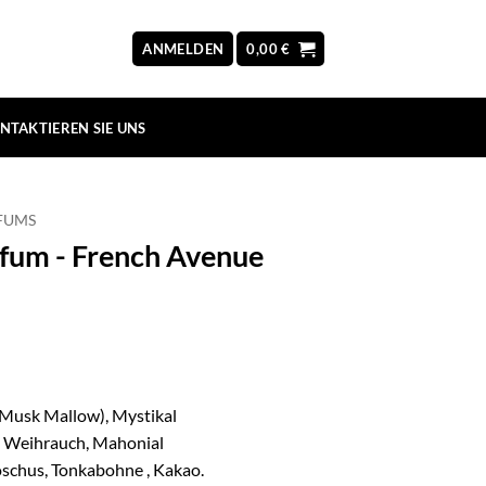
ANMELDEN
0,00
€
NTAKTIEREN SIE UNS
FUMS
rfum - French Avenue
(Musk Mallow), Mystikal
, Weihrauch, Mahonial
oschus, Tonkabohne , Kakao.